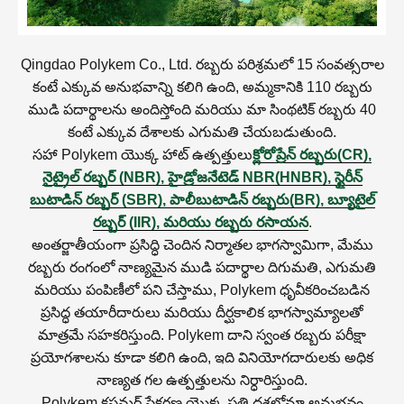
Qingdao Polykem Co., Ltd. రబ్బరు పరిశ్రమలో 15 సంవత్సరాల
కంటే ఎక్కువ అనుభవాన్ని కలిగి ఉంది, అమ్మకానికి 110 రబ్బరు
ముడి పదార్థాలను అందిస్తోంది మరియు మా సింథటిక్ రబ్బరు 40
కంటే ఎక్కువ దేశాలకు ఎగుమతి చేయబడుతుంది.
సహా Polykem యొక్క హాట్ ఉత్పత్తులు
క్లోరోప్రేన్ రబ్బరు(CR)
,
నైట్రైల్ రబ్బర్ (NBR)
,
హైడ్రోజనేటెడ్ NBR(HNBR)
,
స్టైరీన్
బుటాడిన్ రబ్బర్ (SBR)
,
పాలీబుటాడిన్ రబ్బరు(BR)
,
బ్యూటైల్
రబ్బర్ (IIR)
,
మరియు
రబ్బరు రసాయన
.
అంతర్జాతీయంగా ప్రసిద్ధి చెందిన నిర్మాతల భాగస్వామిగా, మేము
రబ్బరు రంగంలో నాణ్యమైన ముడి పదార్థాల దిగుమతి, ఎగుమతి
మరియు పంపిణీలో పని చేస్తాము, Polykem ధృవీకరించబడిన
ప్రసిద్ధ తయారీదారులు మరియు దీర్ఘకాలిక భాగస్వామ్యాలతో
మాత్రమే సహకరిస్తుంది. Polykem దాని స్వంత రబ్బరు పరీక్షా
ప్రయోగశాలను కూడా కలిగి ఉంది, ఇది వినియోగదారులకు అధిక
నాణ్యత గల ఉత్పత్తులను నిర్ధారిస్తుంది.
Polykem కస్టమర్ సేకరణ యొక్క ప్రతి దశలోనూ అనుభవం