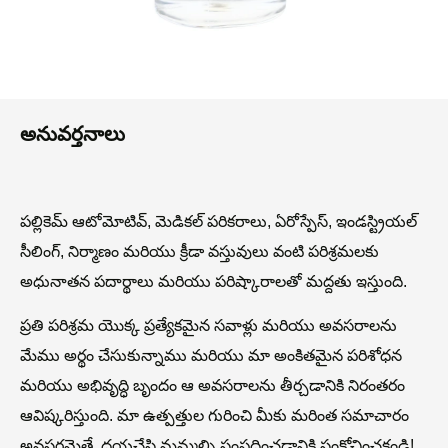
అనువర్తనాలు
పల్లికెమ్ ఆటోమోటివ్, మెడికల్ పరికరాలు, ఏరోస్పేస్, ఇండస్ట్రియల్
సీలింగ్, నిర్మాణం మరియు క్రీడా వస్తువులు వంటి పరిశ్రమలకు
అధునాతన పదార్థాలు మరియు పరిష్కారాలతో మద్దతు ఇస్తుంది.
ప్రతి పరిశ్రమ యొక్క ప్రత్యేకమైన సవాళ్లు మరియు అవసరాలను
మేము అర్థం చేసుకున్నాము మరియు మా అంకితమైన పరిశోధన
మరియు అభివృద్ధి బృందం ఆ అవసరాలను తీర్చడానికి నిరంతరం
ఆవిష్కరిస్తుంది. మా ఉత్పత్తుల గురించి మీకు మరింత సమాచారం
అవసరమైతే, దయచేసి మమ్మల్ని సంప్రదించడానికి సంకోచించకండి!