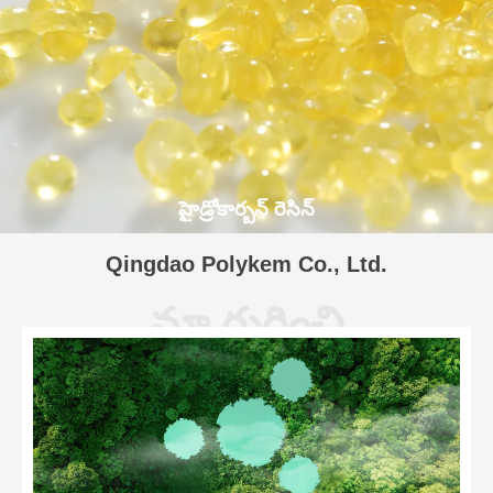
హైడ్రోకార్బన్ రెసిన్
Qingdao Polykem Co., Ltd.
మా గురించి