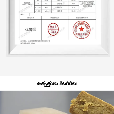
ఉత్పత్తులు కేటగిరీలు