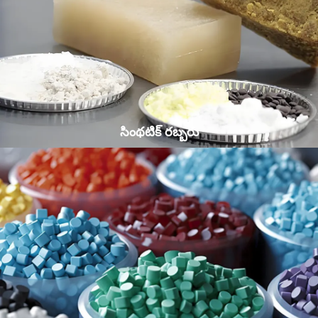
సింథటిక్ రబ్బరు