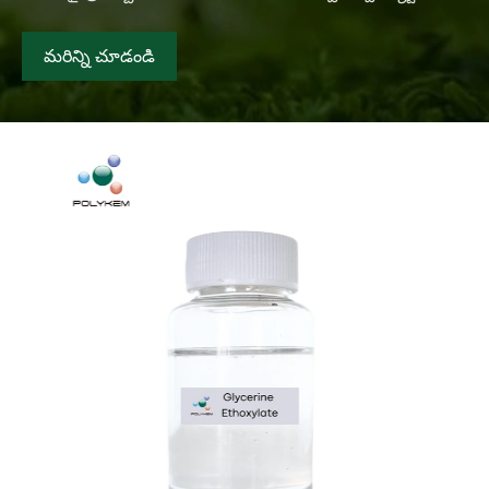
మరిన్ని చూడండి