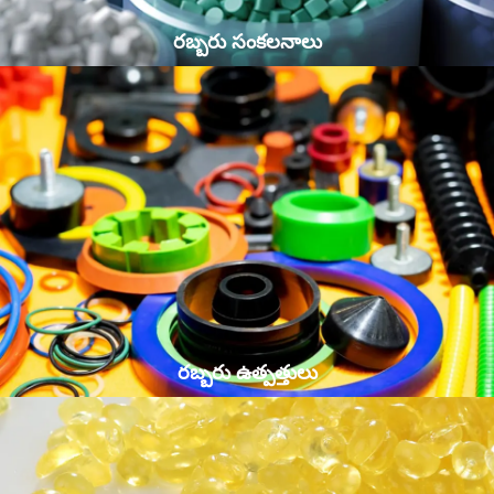
రబ్బరు సంకలనాలు
రబ్బరు ఉత్పత్తులు