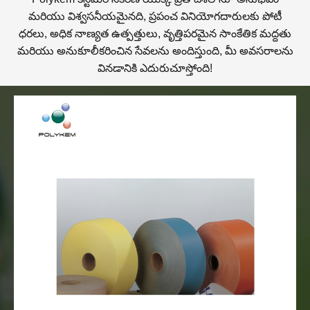
మరియు విశ్వసనీయమైనది, ప్రపంచ వినియోగదారులకు పోటీ
ధరలు, అధిక నాణ్యత ఉత్పత్తులు, వృత్తిపరమైన సాంకేతిక మద్దతు
మరియు అనుకూలీకరించిన సేవలను అందిస్తుంది, మీ అవసరాలను
వినడానికి ఎదురుచూస్తోంది!