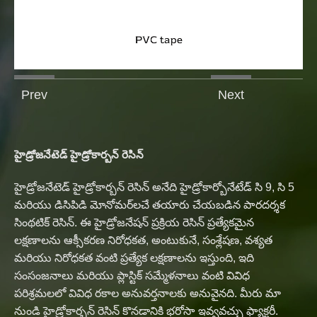
Prev
Next
హైడ్రోజనేటెడ్ హైడ్రోకార్బన్ రెసిన్
C5 
హైడ్రోజనేటెడ్ హైడ్రోకార్బన్ రెసిన్ అనేది హైడ్రోకార్బోనేటేడ్ సి 9, సి 5
Pol
మరియు డిసిపిడి మోనోమర్‌లచే తయారు చేయబడిన పారదర్శక
ప్ర
సింథటిక్ రెసిన్. ఈ హైడ్రోజనేషన్ ప్రక్రియ రెసిన్ ప్రత్యేకమైన
ప్
లక్షణాలను ఆక్సీకరణ నిరోధకత, అంటుకునే, సంశ్లేషణ, వశ్యత
యొ
మరియు నిరోధకత వంటి ప్రత్యేక లక్షణాలను ఇస్తుంది, ఇది
కా
ేసే
సంసంజనాలు మరియు ప్లాస్టిక్ సమ్మేళనాలు వంటి వివిధ
వంట
పరిశ్రమలలో వివిధ రకాల అనువర్తనాలకు అనువైనది. మీరు మా
అన
నుండి హైడ్రోకార్బన్ రెసిన్ కొనడానికి భరోసా ఇవ్వవచ్చు ఫ్యాక్టరీ.