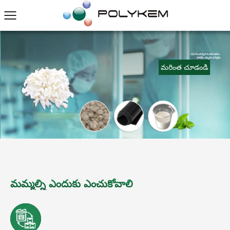
15+
సంవత్సరాల అనుభవం
పాలికెం రబ్బరు పరిశ్రమ
మరింత చూడండి
మమ్మల్ని ఎందుకు ఎంచుకోవాలి