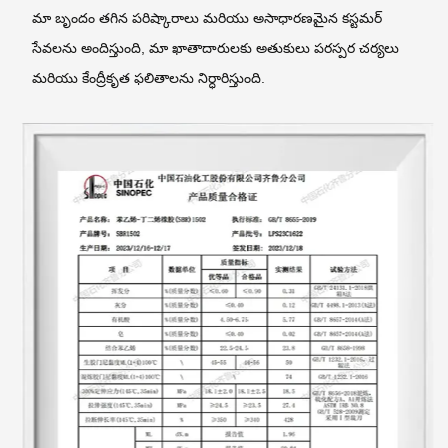
మా బృందం తగిన పరిష్కారాలు మరియు అసాధారణమైన కస్టమర్
సేవలను అందిస్తుంది, మా ఖాతాదారులకు అతుకులు పరస్పర చర్యలు
మరియు కేంద్రీకృత ఫలితాలను నిర్ధారిస్తుంది.