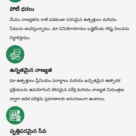
పోటీ ధరలు
మేము నాణ్యతను రాజీ పడకుండా సరసమైన ఉత్పత్తులు మరియు
సేవలను అందిస్తున్నాము, మా వినియోగదారుల బడ్జెట్‌లకు గరిష్ట విలువను
నిర్ధారిస్తాము.
ఉన్నతమైన నాణ్యత
మా ఉత్పత్తులు ప్రీమియం పదార్థాలు మరియు ఖచ్చితమైన ఉత్పాదక
ప్రక్రియలను ఉపయోగించి కఠినమైన పరీక్ష మరియు నాణ్యత నియంత్రణ
ద్వారా అధిక పరిశ్రమ ప్రమాణాలకు అనుగుణంగా ఉంటాయి.
వృత్తిపరమైన సేవ